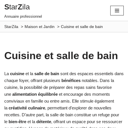
S
tar
Z
ila
Aller
Annuaire professionnel
au
StarZila
Maison et Jardin
Cuisine et salle de bain
contenu
Cuisine et salle de bain
La
cuisine
et la
salle de bain
sont des espaces essentiels dans
chaque foyer, offrant plusieurs
bénéfices
notables. Dans la
cuisine, la possibilité de préparer des repas sains favorise
une
alimentation équilibrée
et encourage des moments
conviviaux en famille ou entre amis. Elle stimule également
la
créativité culinaire
, permettant d’explorer de nouvelles
recettes. D’autre part, la salle de bain constitue un refuge pour
le
bien-être
et la
détente
, offrant un espace pour se ressourcer