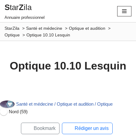
S
tar
Z
ila
Aller
Annuaire professionnel
au
StarZila
Santé et médecine
Optique et audition
contenu
Optique
Optique 10.10 Lesquin
Optique 10.10 Lesquin
Ouvert maintenant
Santé et médecine / Optique et audition / Optique
Nord (59)
Bookmark
Rédiger un avis