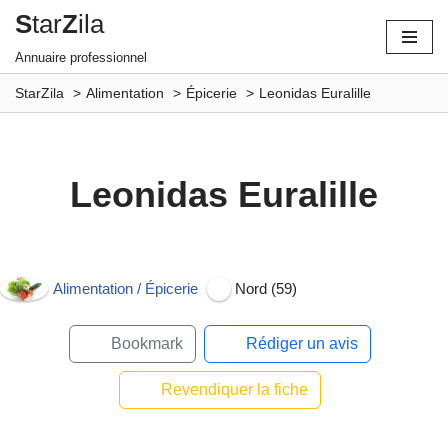
S
tar
Z
ila
Aller
Annuaire professionnel
au
StarZila
Alimentation
Épicerie
Leonidas Euralille
contenu
Leonidas Euralille
Alimentation / Épicerie
Nord (59)
Bookmark
Rédiger un avis
Revendiquer la fiche