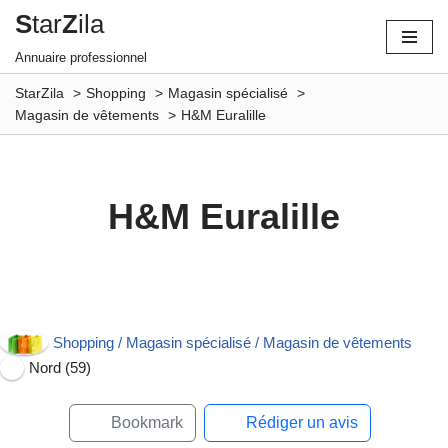
S
tar
Z
ila
Aller
Annuaire professionnel
au
StarZila
Shopping
Magasin spécialisé
contenu
Magasin de vêtements
H&M Euralille
H&M Euralille
Ouvert maintenant
Shopping / Magasin spécialisé / Magasin de vêtements
Nord (59)
Bookmark
Rédiger un avis