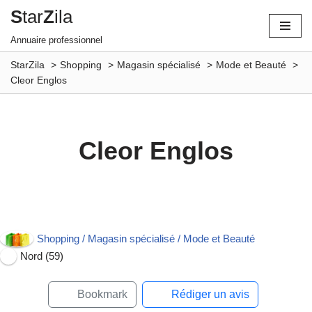
S
tar
Z
ila
Aller
Annuaire professionnel
au
StarZila
Shopping
Magasin spécialisé
Mode et Beauté
contenu
Cleor Englos
Cleor Englos
Ouvert maintenant
Shopping / Magasin spécialisé / Mode et Beauté
Nord (59)
Bookmark
Rédiger un avis