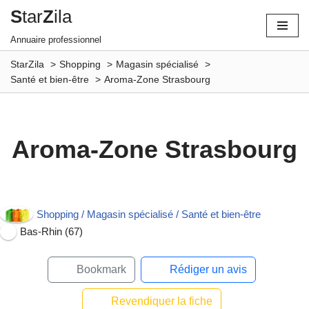
S
tar
Z
ila
Aller
Annuaire professionnel
au
StarZila
Shopping
Magasin spécialisé
contenu
Santé et bien-être
Aroma-Zone Strasbourg
Aroma-Zone Strasbourg
Shopping / Magasin spécialisé / Santé et bien-être
Bas-Rhin (67)
Bookmark
Rédiger un avis
Revendiquer la fiche