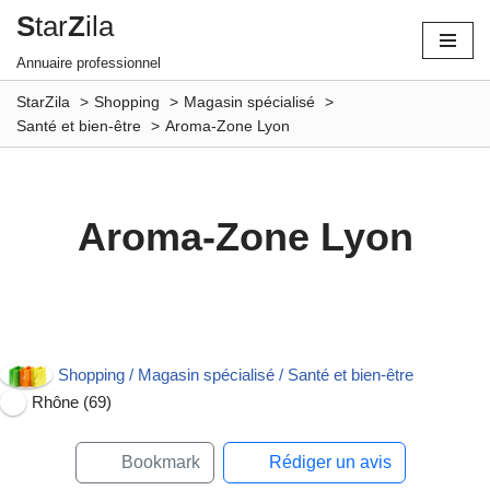
S
tar
Z
ila
Aller
Annuaire professionnel
au
StarZila
Shopping
Magasin spécialisé
contenu
Santé et bien-être
Aroma-Zone Lyon
Aroma-Zone Lyon
Ouvert maintenant
Shopping / Magasin spécialisé / Santé et bien-être
Rhône (69)
Bookmark
Rédiger un avis